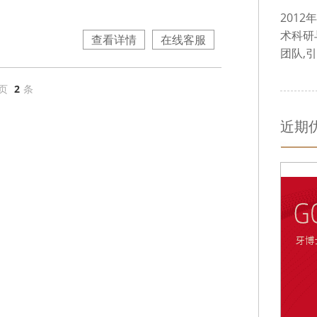
201
术科研
查看详情
在线客服
团队,引
页
2
条
近期