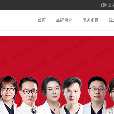
医
首页
品牌简介
服务项目
医
牙齿种植
|
牙齿正畸
|
牙周治疗
|