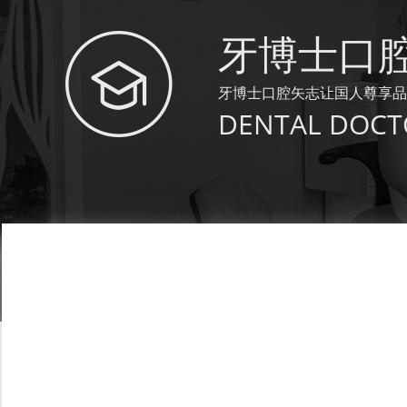
牙博士口
牙博士口腔矢志让国人尊享品
DENTAL DOCT