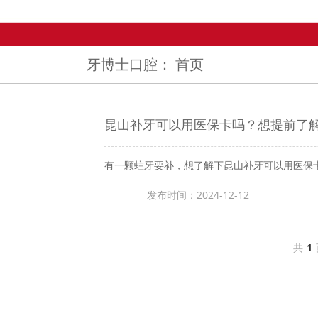
牙博士口腔：
首页
昆山补牙可以用医保卡吗？想提前了
有一颗蛀牙要补，想了解下昆山补牙可以用医保卡吗？
发布时间：2024-12-12
共
1