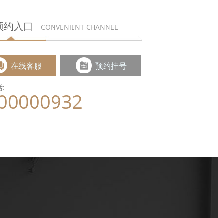
预约入口
CONVENIENT CHANNEL
在线客服
预约挂号
:
00000932