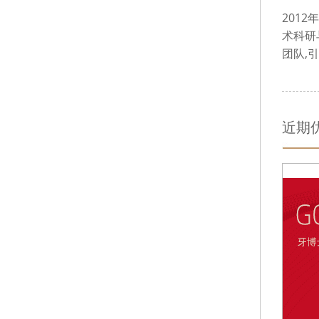
201
术科研
团队,引
近期