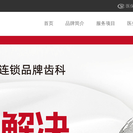
医
首页
品牌简介
服务项目
医
牙齿种植
|
牙齿正畸
|
牙周治疗
|