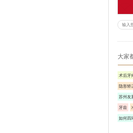
大家
术后牙
隐形矫
苏州友
牙齿
如何四