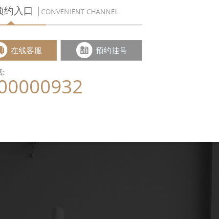
预约入口
CONVENIENT CHANNEL
在线客服
预约挂号
:
00000932