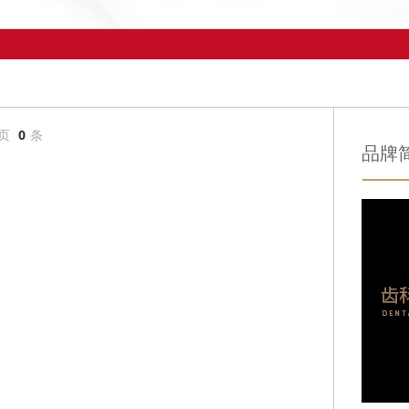
页
0
条
品牌