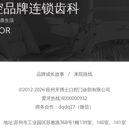
腔品牌连锁齿科
质生活
OR
品牌成长故事
/
来院路线
©2012-2026 苏州牙博士口腔门诊部有限公司
爱牙热线:4000000932
商务合作：dqdq27（微信）
地址:苏州市工业园区苏雅路368号1幢139室、140室、141室