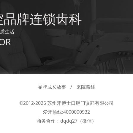
腔品牌连锁齿科
质生活
OR
品牌成长故事
/
来院路线
©2012-2026 苏州牙博士口腔门诊部有限公司
爱牙热线:4000000932
商务合作：dqdq27（微信）