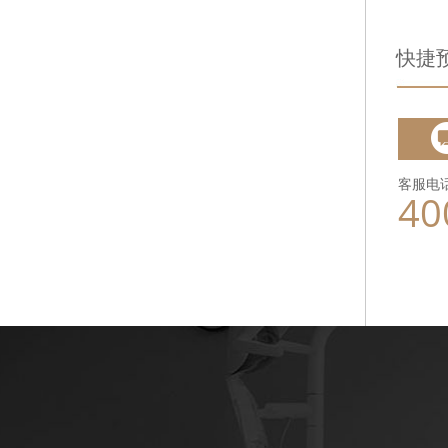
快捷
客服电话
40