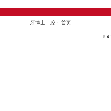
牙博士口腔：
首页
共
0