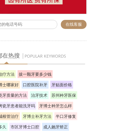
都在热搜
POPULAR KEYWORDS
治疗方法
拔一颗牙要多少钱
博士哪家好
口腔医院补牙
牙贴面价格
瓷牙质量的方法
治牙技术
苏州种牙医保
烤瓷牙患者能洗牙吗
牙博士种牙怎么样
城根管治疗
牙博士补牙方法
半口牙修复
多久
市区牙博士口腔
成人龅牙矫正