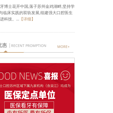
2年牙博士花开中国,落子苏州金鸡湖畔,坚持学
与临床实践的双轨发展,组建强大口腔医生
进科技。...
【详细】
优惠
RECENT PROMPTION
MORE+