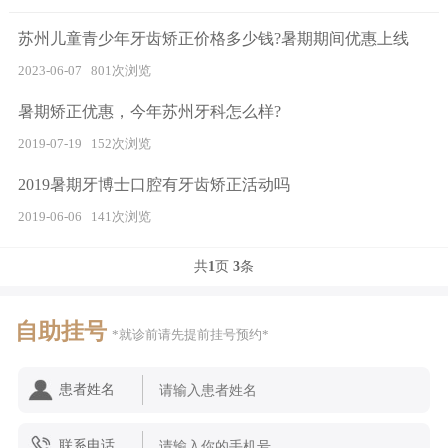
苏州儿童青少年牙齿矫正价格多少钱?暑期期间优惠上线
2023-06-07
801次浏览
暑期矫正优惠，今年苏州牙科怎么样?
2019-07-19
152次浏览
2019暑期牙博士口腔有牙齿矫正活动吗
2019-06-06
141次浏览
共
1
页
3
条
自助挂号
*就诊前请先提前挂号预约*
患者姓名
联系电话