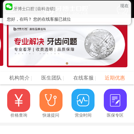
现在
牙博士口腔 [齿科连锁]
您好，在吗？ 您的在线客服已就位
机构简介
|
医生团队
|
在线客服
|
近期优惠
价格查询
快速提问
营业时间
医保专区