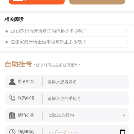
至于医院的选择，就以牙博士口腔为例，给大家详细介绍
一下。
相关阅读
1
医院资质正规
2018苏州市牙齿矫正的价格是多少呢？
牙博士口腔是一家大型连锁品牌齿科，直属机构多达数十
在张家港牙博士做半隐形矫正多少钱？
家，资格证书和相关建设配置齐全，就医院资质来说是一家正
规可靠的牙科。
自助挂号
2
医疗技术先进
*就诊前请先提前挂号预约*
牙博士口腔机构不断引进先进技术，不断新材料，在医疗
患者姓名
方面积累了丰富的临床成功，不断提高医疗水准，确保患者诊
疗。
联系电话
3
医生团队可靠
预约机构
牙博士聘请可靠的医生团队，不仅资历高，临床经验丰
富，而且从检查诊断、设计方案到后续治疗每个环节都为患者
到诊时间