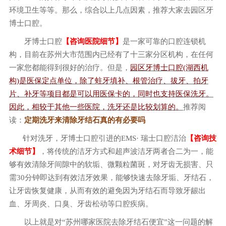
环境卫生等等。那么，综合以上几点因素，推荐大家去园区牙
博士口腔。
牙博士口腔
【咨询医院细节】
是一家可靠的口腔连锁机
构，目前在苏州大市范围内已经有了十三家分区机构，在任何
一家您都能得到很好的治疗。但是，
园区牙博士口腔(湖西机
构)是医保定点单位，除了蛀牙填补、根管治疗、拔牙、拍牙
片、补牙等项目都是可以用医保卡的，同时也支持医保洗牙。
因此，相较于其他一些医院，洗牙还是比较划算的。
推荐阅
读：
定期洗牙来清除牙结石真的有必要吗
针对洗牙，牙博士口腔引进的EMS· 瑞士口腔洁治
【咨询技
术细节】
，将传统的洁牙方式和超声波洁牙两者合二为一，能
够有效清除牙间隙中的软垢、微颗粒菌斑，对牙齿无损害、只
需30分钟即达到有效洁牙效果，能够快速去除牙垢、牙结石，
让牙齿恢复健康，从而有效的避免因为牙结石而导致牙龈出
血、牙周炎、口臭、牙齿松动等口腔疾病。
以上就是对“苏州哪家医院去除牙结石便宜”这一问题的解